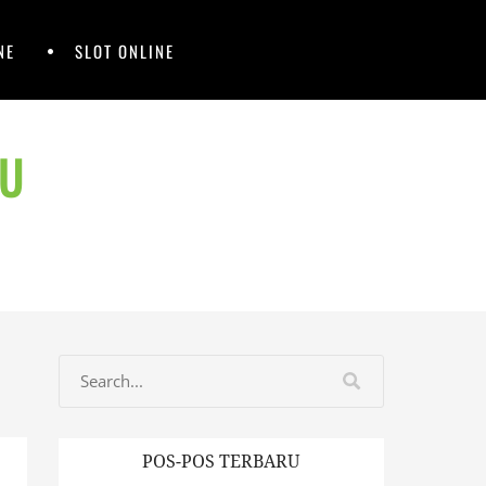
NE
SLOT ONLINE
RU
POS-POS TERBARU