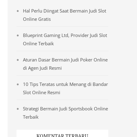
Hal Perlu Diingat Saat Bermain Judi Slot
Online Gratis
Blueprint Gaming Ltd, Provider Judi Slot
Online Terbaik
Aturan Dasar Bermain Judi Poker Online
di Agen Judi Resmi
10 Tips Teratas untuk Menang di Bandar
Slot Online Resmi
Strategi Bermain Judi Sportsbook Online
Terbaik
KOMENTAR TERBARU