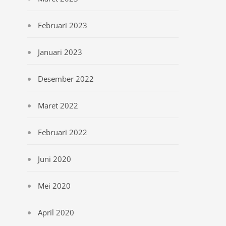
Februari 2023
Januari 2023
Desember 2022
Maret 2022
Februari 2022
Juni 2020
Mei 2020
April 2020