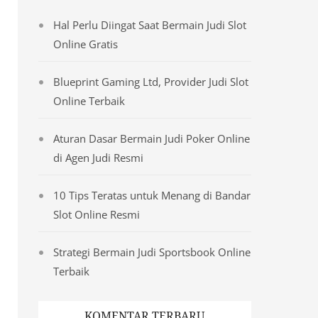
Hal Perlu Diingat Saat Bermain Judi Slot
Online Gratis
Blueprint Gaming Ltd, Provider Judi Slot
Online Terbaik
Aturan Dasar Bermain Judi Poker Online
di Agen Judi Resmi
10 Tips Teratas untuk Menang di Bandar
Slot Online Resmi
Strategi Bermain Judi Sportsbook Online
Terbaik
KOMENTAR TERBARU