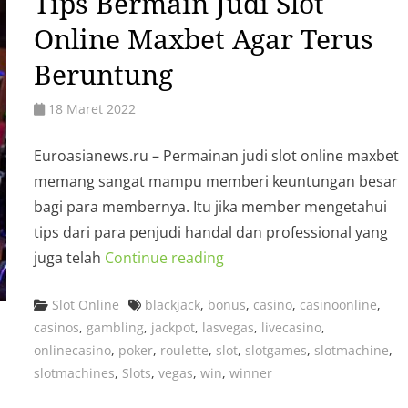
Tips Bermain Judi Slot
Online Maxbet Agar Terus
Beruntung
18 Maret 2022
Euroasianews.ru – Permainan judi slot online maxbet
memang sangat mampu memberi keuntungan besar
bagi para membernya. Itu jika member mengetahui
tips dari para penjudi handal dan professional yang
juga telah
Continue reading
C
Slot Online
T
blackjack
,
bonus
,
casino
,
casinoonline
,
casinos
a
,
gambling
,
a
jackpot
,
lasvegas
,
livecasino
,
onlinecasino
t
,
poker
g
,
roulette
,
slot
,
slotgames
,
slotmachine
,
slotmachines
e
,
Slots
s
,
vegas
,
win
,
winner
g