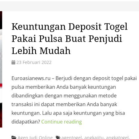
o
r
i
Keuntungan Deposit Togel
e
s
Pakai Pulsa Buat Penjudi
Lebih Mudah
23 Februari 2022
Euroasianews.ru – Berjudi dengan deposit togel pakai
pulsa memberikan Anda banyak keuntungan
dibandingkan dengan menggunakan metode
transaksi ini dapat memberikan Anda banyak
keuntungan. Lalu apa saja keuntungan yang bisa
didapatkan?
Continue reading
C
Agen Judi Online
T
agentogel
,
angkajitu
,
angkatogel
,