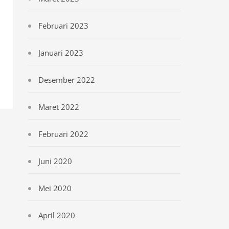
Februari 2023
Januari 2023
Desember 2022
Maret 2022
Februari 2022
Juni 2020
Mei 2020
April 2020