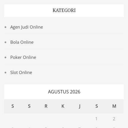
KATEGORI
Agen Judi Online
Bola Online
Poker Online
Slot Online
AGUSTUS 2026
S
S
R
K
J
S
M
1
2