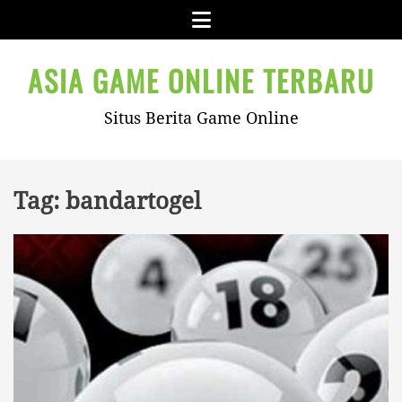
Skip
Menu
to
content
ASIA GAME ONLINE TERBARU
Situs Berita Game Online
Tag:
bandartogel