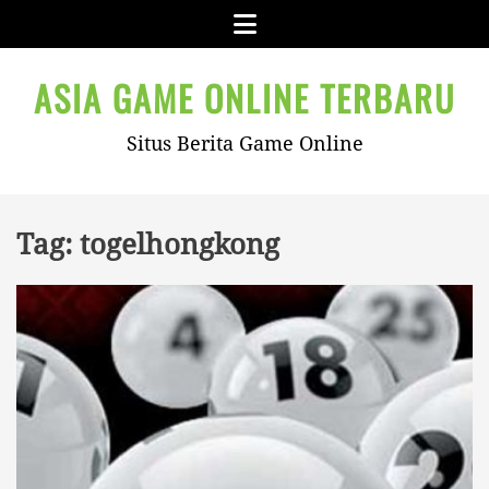
Skip
Menu
to
content
ASIA GAME ONLINE TERBARU
Situs Berita Game Online
Tag:
togelhongkong