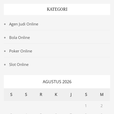
KATEGORI
Agen Judi Online
Bola Online
Poker Online
Slot Online
AGUSTUS 2026
S
S
R
K
J
S
M
1
2