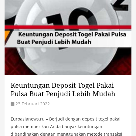
Keuntungan Deposit Togel Pakai
Pulsa Buat Penjudi Lebih Mudah
23 Februari 2022
Euroasianews.ru – Berjudi dengan deposit togel pakai
pulsa memberikan Anda banyak keuntungan
dibandingkan dengan menggunakan metode transaksi