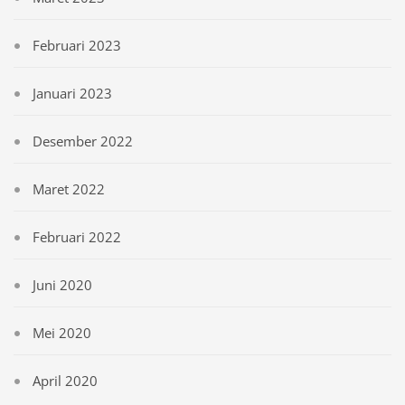
Februari 2023
Januari 2023
Desember 2022
Maret 2022
Februari 2022
Juni 2020
Mei 2020
April 2020