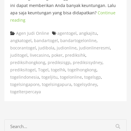
ini dapat memberikan Anda banyak keuntungan. Lalu
apa saja keuntungan yang bisa didapatkan?
Continue
reading
C
Agen Judi Online
T
agentogel
,
angkajitu
,
angkatogel
a
,
bandartogel
a
,
bandartogelonline
,
bocorantogel
t
,
judibola
,
judionline
g
,
judionlineresmi
,
juditogel
e
,
livecasino
,
poker
s
,
prediksihk
,
prediksihongkong
g
,
prediksisgp
,
prediksisydney
,
prediksitogel
o
,
Togel
,
togelhk
,
togelhongkong
,
togelindonesia
r
,
togeljitu
,
togelonline
,
togelsgp
,
togelsingapore
i
,
togelsingapura
,
togelsydney
,
togelterpercaya
e
s