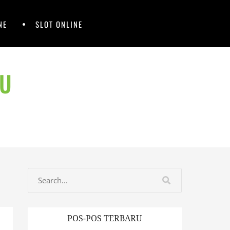
NE
SLOT ONLINE
RU
POS-POS TERBARU