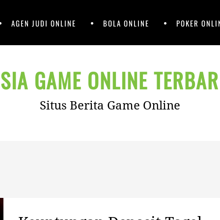
AGEN JUDI ONLINE
BOLA ONLINE
POKER ONLI
SIA GAME ONLINE TERBA
Situs Berita Game Online