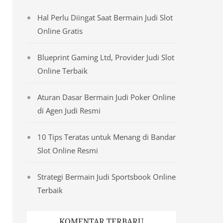
Hal Perlu Diingat Saat Bermain Judi Slot
Online Gratis
Blueprint Gaming Ltd, Provider Judi Slot
Online Terbaik
Aturan Dasar Bermain Judi Poker Online
di Agen Judi Resmi
10 Tips Teratas untuk Menang di Bandar
Slot Online Resmi
Strategi Bermain Judi Sportsbook Online
Terbaik
KOMENTAR TERBARU